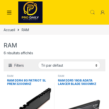
Skip to navigation
Skip to content
Accueil
RAM
RAM
6 résultats affichés
Filters
RAM
RAM
RAM DDR4 8G PATRIOT SL
RAM DDR5 16GB ADATA
PREM 3200MHZ
LANCER BLADE 5600MHZ