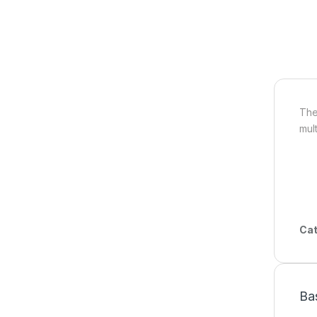
The
mul
Cat
Ba