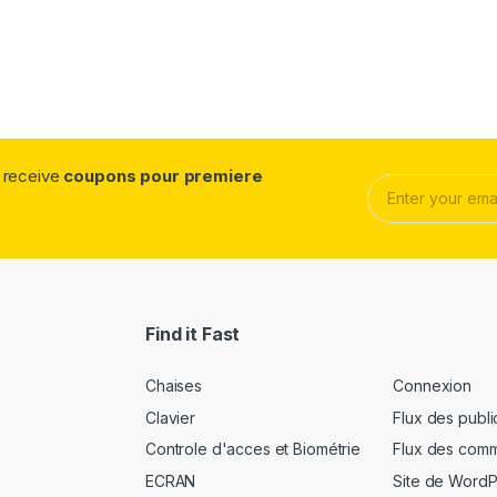
d receive
coupons pour premiere
E
m
a
i
l
*
Find it Fast
Chaises
Connexion
Clavier
Flux des publi
Controle d'acces et Biométrie
Flux des comm
ECRAN
Site de Word