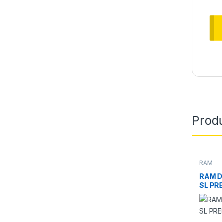
Produ
RAM
RAM D
SL PR