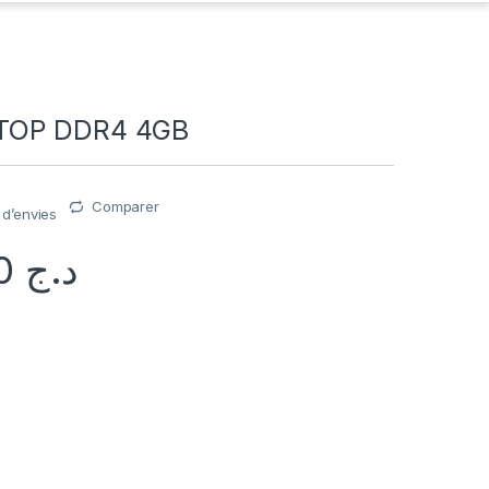
TOP DDR4 4GB
Comparer
e d’envies
3.500,00
د.ج