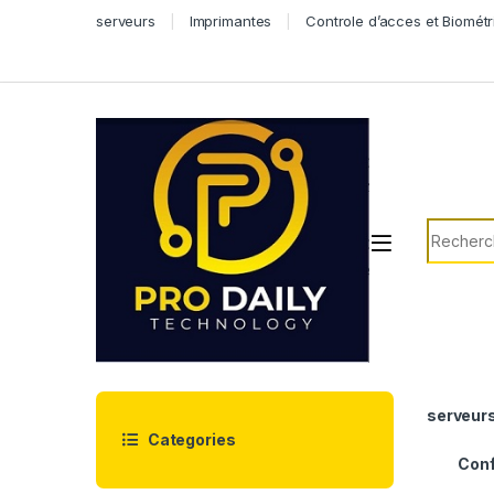
Skip to navigation
Skip to content
serveurs
Imprimantes
Controle d’acces et Biométr
Search f
serveur
Categories
Conf