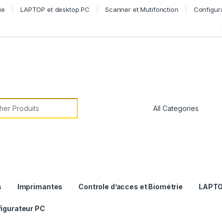
ie
LAPTOP et desktop PC
Scanner et Mutifonction
Configur
or:
s
Imprimantes
Controle d’acces et Biométrie
LAPTO
igurateur PC