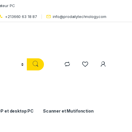
ateur PC
+213660 63 18 87
info@prodailytechnology.com
P et desktop PC
Scanner et Mutifonction