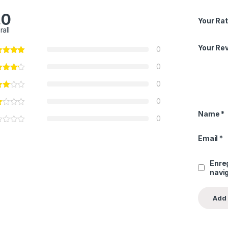
.0
Your Rat
rall
Your Re
0
0
0
0
Name
*
0
Email
*
Enre
navi