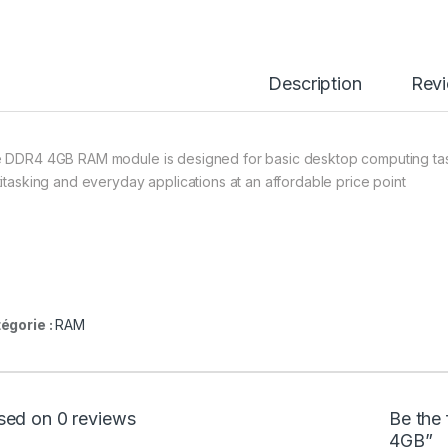
Description
Rev
 DDR4 4GB RAM module is designed for basic desktop computing tasks,
titasking and everyday applications at an affordable price point
égorie :
RAM
sed on 0 reviews
Be the
4GB”