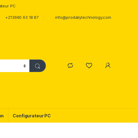
ateur PC
+213660 63 18 87
info@prodailytechnology.com
on
Configurateur PC