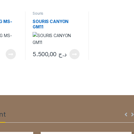
Souris
G MS-
SOURIS CANYON
GM11
5.500,00
د.ج
nt