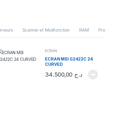
rveurs
Scanner et Mutifonction
RAM
Processeurs
ECRAN
ECRAN MSI G2422C 24
CURVED
34.500,00
د.ج