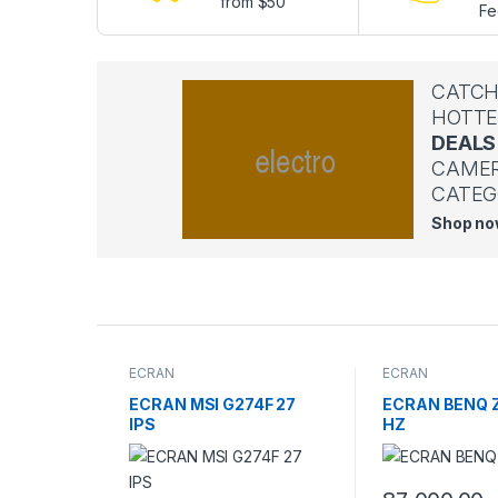
from $50
Fe
CATCH
HOTTE
DEALS
CAME
CATEG
Shop n
P
r
ECRAN
ECRAN
o
ECRAN MSI G274F 27
ECRAN BENQ Z
IPS
HZ
d
u