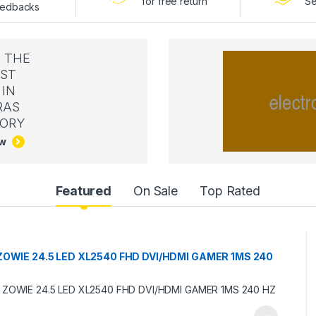
for free return
Se
edbacks
 THE
ST
IN
RAS
ORY
ow
Featured
On Sale
Top Rated
OWIE 24.5 LED XL2540 FHD DVI/HDMI GAMER 1MS 240