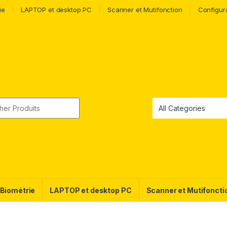
ie
LAPTOP et desktop PC
Scanner et Mutifonction
Configur
 Biométrie
LAPTOP et desktop PC
Scanner et Mutifoncti