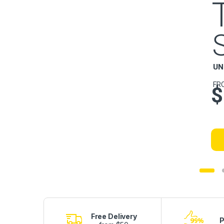
UN
FR
$
Free Delivery
P