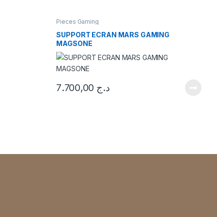
a
Pieces Gaming
b
SUPPORT ECRAN MARS GAMING
MAGSONE
s
7.700,00
د.ج