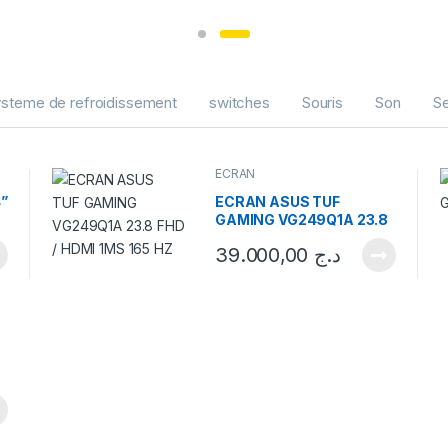
steme de refroidissement
switches
Souris
Son
Se
ECRAN
”
ECRAN ASUS TUF
GAMING VG249Q1A 23.8
FHD / HDMI 1MS 165 HZ
39.000,00
د.ج