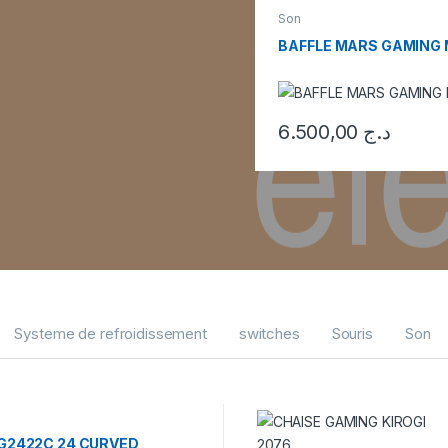
Son
BAFFLE MARS GAMING
6.500,00
د.ج
Systeme de refroidissement
switches
Souris
Son
G2422C 24 CURVED