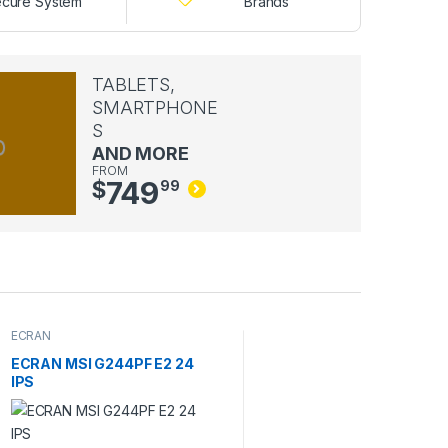
cure System
Brands
TABLETS,
SMARTPHONE
S
AND MORE
FROM
749
$
99
ECRAN
ECRAN MSI G244PF E2 24
IPS