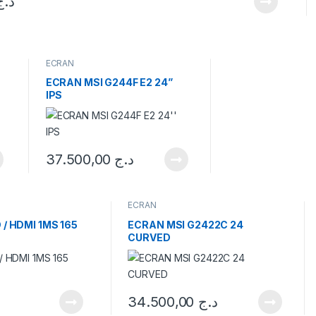
د.ج
ECRAN
ECRAN MSI G244F E2 24”
IPS
37.500,00
د.ج
ECRAN
/ HDMI 1MS 165
ECRAN MSI G2422C 24
CURVED
34.500,00
د.ج