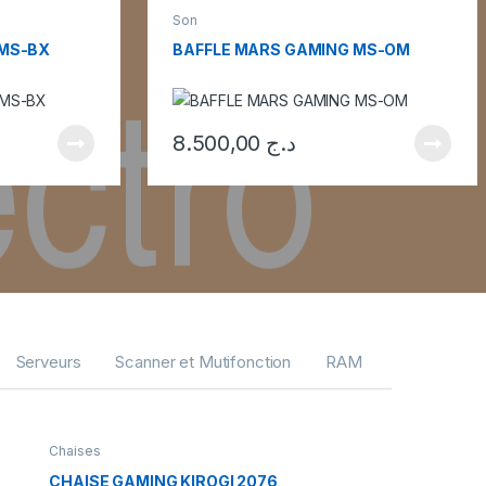
Son
 MS-BX
BAFFLE MARS GAMING MS-OM
8.500,00
د.ج
Serveurs
Scanner et Mutifonction
RAM
Processeur
Chaises
CHAISE GAMING KIROGI 2076