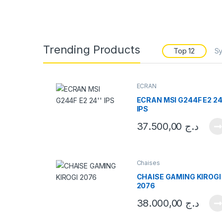
Trending Products
Top 12
Sy
ECRAN
PF E2
ECRAN MSI G244F E2 24
IPS
د
37.500,00
د.ج
Chaises
CHAISE GAMING KIROGI
2076
38.000,00
د.ج