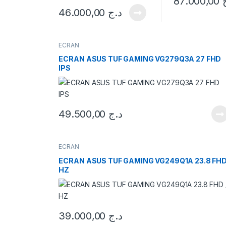
87.000,00
c
46.000,00
د.ج
t
ECRAN
C
ECRAN ASUS TUF GAMING VG279Q3A 27 FHD
IPS
a
r
o
49.500,00
د.ج
u
ECRAN
s
ECRAN ASUS TUF GAMING VG249Q1A 23.8 FHD 
HZ
e
l
T
39.000,00
د.ج