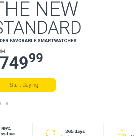
THE NEW
STANDARD
DER FAVORABLE SMARTWATCHES
OM
99
749
Start Buying
99%
365 days
ositive