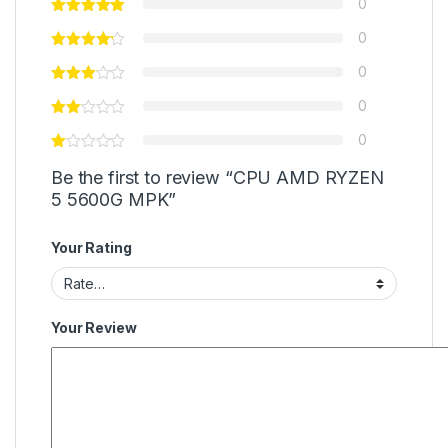
0
0
0
0
0
Be the first to review “CPU AMD RYZEN
5 5600G MPK”
Your Rating
Your Review