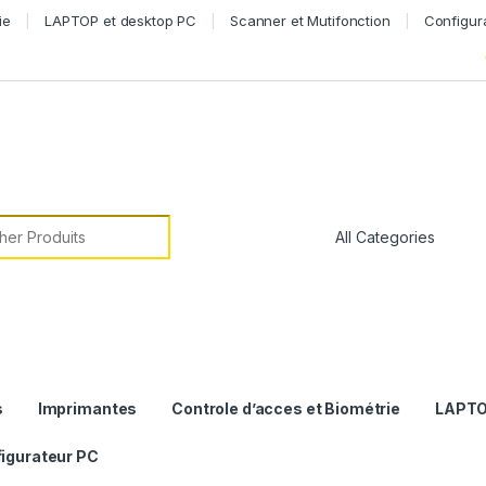
ie
LAPTOP et desktop PC
Scanner et Mutifonction
Configur
or:
s
Imprimantes
Controle d’acces et Biométrie
LAPTO
igurateur PC