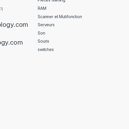
RAM
7j
Scanner et Mutifonction
ology.com
Serveurs
Son
ogy.com
Souris
switches