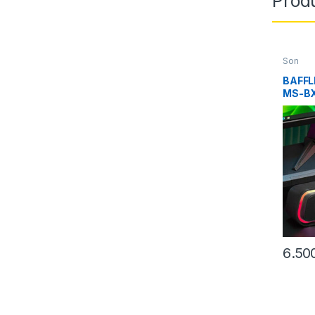
Produ
Son
BAFFL
MS-B