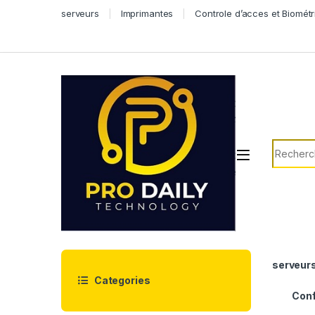
Skip to navigation
Skip to content
serveurs
Imprimantes
Controle d’acces et Biométr
Search f
serveur
Categories
Conf