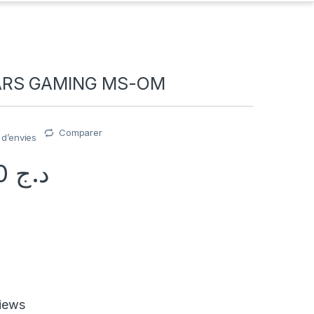
ARS GAMING MS-OM
Comparer
e d’envies
8.500,00
د.ج
iews