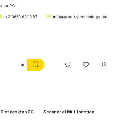
ateur PC
+213660 63 18 87
info@prodailytechnology.com
P et desktop PC
Scanner et Mutifonction