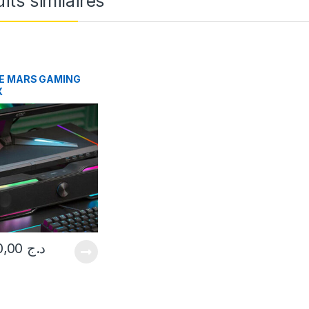
its similaires
E MARS GAMING
X
6.500,00
د.ج