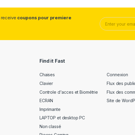
d receive
coupons pour premiere
E
m
a
i
l
*
Find it Fast
Chaises
Connexion
Clavier
Flux des publi
Controle d'acces et Biométrie
Flux des comm
ECRAN
Site de Word
Imprimante
LAPTOP et desktop PC
Non classé
Pieces Gaming