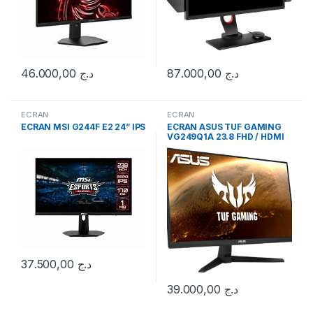
46.000,00
د.ج
87.000,00
د.ج
ECRAN
ECRAN
ECRAN MSI G244F E2 24” IPS
ECRAN ASUS TUF GAMING
VG249Q1A 23.8 FHD / HDMI
1MS 165 HZ
37.500,00
د.ج
39.000,00
د.ج