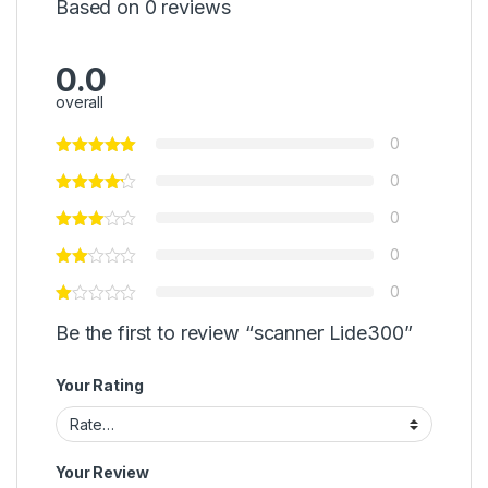
Based on 0 reviews
0.0
overall
0
0
0
0
0
Be the first to review “scanner Lide300”
Your Rating
Your Review