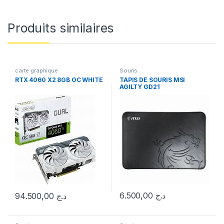
Produits similaires
carte graphique
Souris
RTX 4060 X2 8GB OC WHITE
TAPIS DE SOURIS MSI
AGILTY GD21
6.500,00
د.ج
94.500,00
د.ج