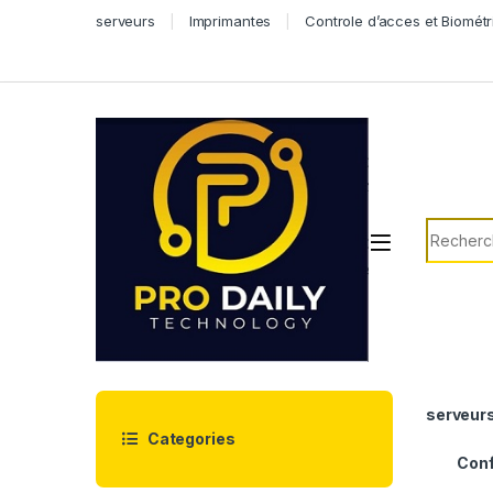
Skip to navigation
Skip to content
serveurs
Imprimantes
Controle d’acces et Biométr
Search f
serveur
Categories
Conf