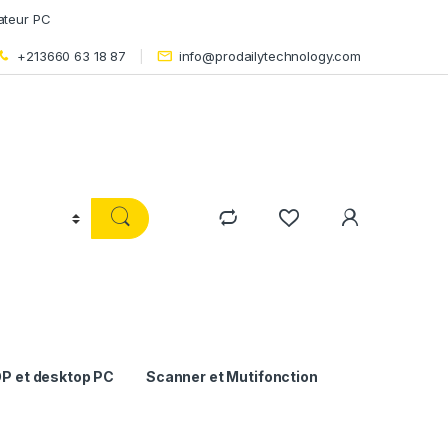
ateur PC
+213660 63 18 87
info@prodailytechnology.com
P et desktop PC
Scanner et Mutifonction