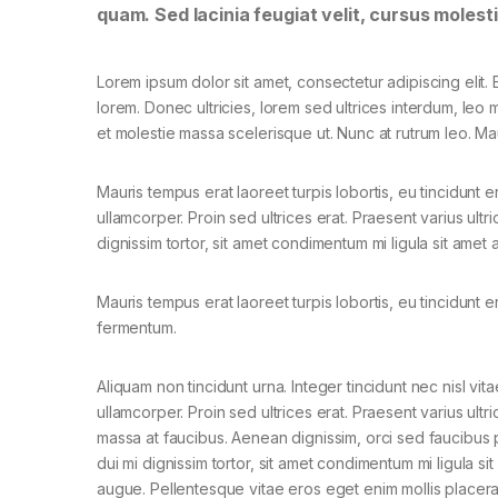
quam. Sed lacinia feugiat velit, cursus molesti
Lorem ipsum dolor sit amet, consectetur adipiscing elit. E
lorem. Donec ultricies, lorem sed ultrices interdum, leo
et molestie massa scelerisque ut. Nunc at rutrum leo. Mau
Mauris tempus erat laoreet turpis lobortis, eu tincidunt e
ullamcorper. Proin sed ultrices erat. Praesent varius ult
dignissim tortor, sit amet condimentum mi ligula sit amet
Mauris tempus erat laoreet turpis lobortis, eu tincidunt e
fermentum.
Aliquam non tincidunt urna. Integer tincidunt nec nisl vita
ullamcorper. Proin sed ultrices erat. Praesent varius ultri
massa at faucibus. Aenean dignissim, orci sed faucibus 
dui mi dignissim tortor, sit amet condimentum mi ligula si
augue. Pellentesque vitae eros eget enim mollis placera