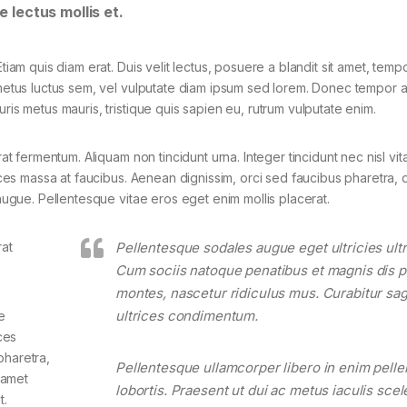
e lectus mollis et.
tiam quis diam erat. Duis velit lectus, posuere a blandit sit amet, tempo
 metus luctus sem, vel vulputate diam ipsum sed lorem. Donec tempor ar
ris metus mauris, tristique quis sapien eu, rutrum vulputate enim.
rat fermentum. Aliquam non tincidunt urna. Integer tincidunt nec nisl vit
rices massa at faucibus. Aenean dignissim, orci sed faucibus pharetra, d
 augue. Pellentesque vitae eros eget enim mollis placerat.
rat
Pellentesque sodales augue eget ultricies ultr
Cum sociis natoque penatibus et magnis dis p
montes, nascetur ridiculus mus. Curabitur sagi
ultrices condimentum.
e
ces
pharetra,
Pellentesque ullamcorper libero in enim pell
t amet
lobortis. Praesent ut dui ac metus iaculis sce
t.