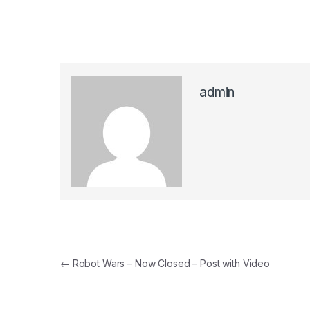
admin
Navigation de l’article
←
Robot Wars – Now Closed – Post with Video