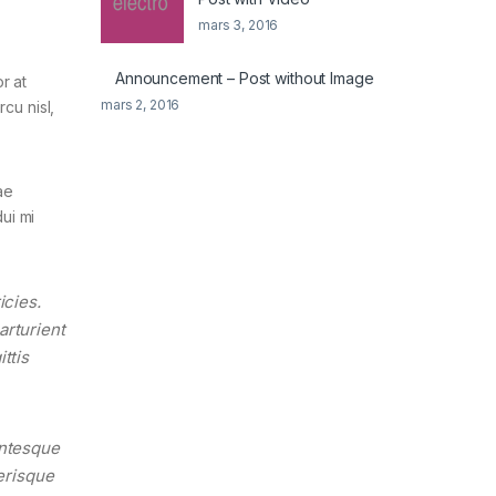
mars 3, 2016
Announcement – Post without Image
r at
mars 2, 2016
cu nisl,
ae
ui mi
icies.
arturient
ttis
entesque
lerisque