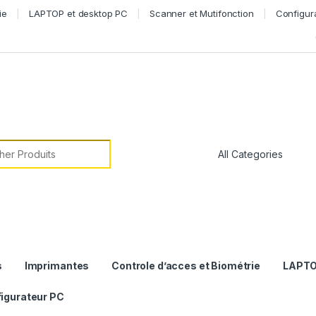
ie
LAPTOP et desktop PC
Scanner et Mutifonction
Configur
or:
s
Imprimantes
Controle d’acces et Biométrie
LAPTO
igurateur PC