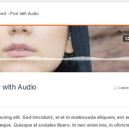
ed – Post with Audio
 with Audio
Leave
cing elit. Sed tincidunt, erat in malesuada aliquam, est e
que. Quisque id sodales libero. In nec enim nisi, in ultrici